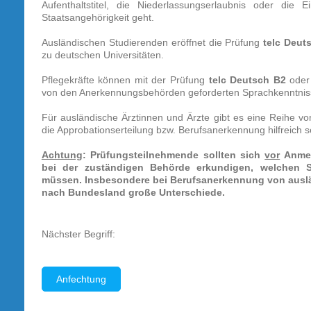
Aufenthaltstitel, die Niederlassungserlaubnis oder die 
Staatsangehörigkeit geht.
Ausländischen Studierenden eröffnet die Prüfung
telc Deut
zu deutschen Universitäten.
Pflegekräfte können mit der Prüfung
telc Deutsch B2
ode
von den Anerkennungsbehörden geforderten Sprachkenntnis
Für ausländische Ärztinnen und Ärzte gibt es eine Reihe vo
die Approbationserteilung bzw. Berufsanerkennung hilfreich s
Achtung
: Prüfungsteilnehmende sollten sich
vor
Anmel
bei der zuständigen Behörde erkundigen, welchen S
müssen. Insbesondere bei Berufsanerkennung von auslän
nach Bundesland große Unterschiede.
Nächster Begriff:
Anfechtung