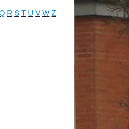
Q
R
S
T
U
V
W
Z