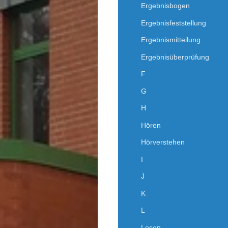
Ergebnisbogen
Ergebnisfeststellung
Ergebnismitteilung
Ergebnisüberprüfung
F
G
H
Hören
Hörverstehen
I
J
K
L
Lesen