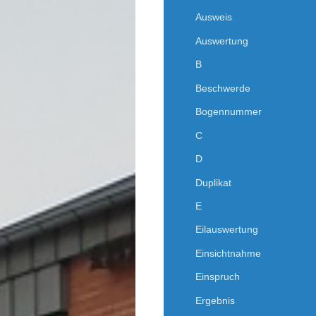
Ausweis
Auswertung
B
Beschwerde
Bogennummer
C
D
Duplikat
E
Eilauswertung
Einsichtnahme
Einspruch
Ergebnis