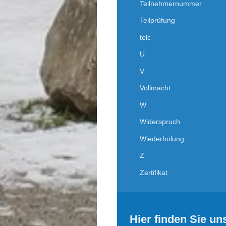
Teilnehmernummer
Teilprüfung
telc
U
V
Vollmacht
W
Widerspruch
Wiederholung
Z
Zertifikat
Hier finden Sie un