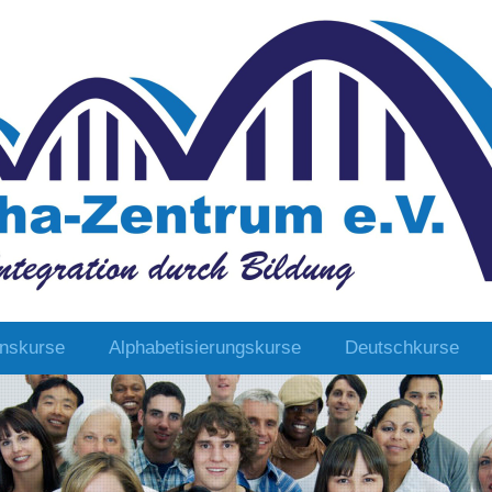
onskurse
Alphabetisierungskurse
Deutschkurse