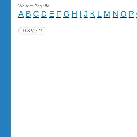
Weitere Begriffe:
A
B
C
D
E
F
G
H
I
J
K
L
M
N
O
P