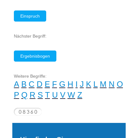
Einspruch
Nächster Begriff:
Ergebnisbogen
Weitere Begriffe:
A
B
C
D
E
F
G
H
I
J
K
L
M
N
O
P
Q
R
S
T
U
V
W
Z