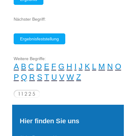
Nächster Begriff:
Ergebnisfeststellung
Weitere Begriffe:
A
B
C
D
E
F
G
H
I
J
K
L
M
N
O
P
Q
R
S
T
U
V
W
Z
Hier finden Sie uns