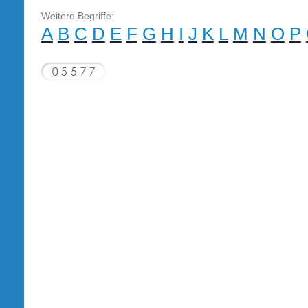
Weitere Begriffe:
A
B
C
D
E
F
G
H
I
J
K
L
M
N
O
P