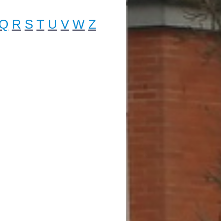
Q
R
S
T
U
V
W
Z