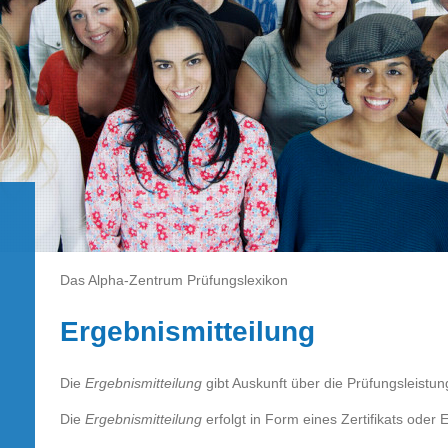
Das Alpha-Zentrum Prüfungslexikon
Ergebnismitteilung
Die
Ergebnismitteilung
gibt Auskunft über die Prüfungsleistun
Die
Ergebnismitteilung
erfolgt in Form eines Zertifikats oder