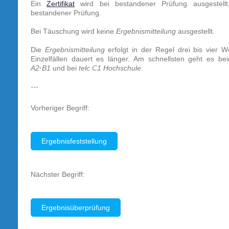
Ein
Zertifikat
wird bei bestandener Prüfung ausgestell
bestandener Prüfung.
Bei Täuschung wird keine
Ergebnismitteilung
ausgestellt
.
Die
Ergebnismitteilung
erfolgt in der Regel drei bis vier 
Einzelfällen dauert es länger.
Am schnellsten geht es b
e
A2
·
B1
und bei
telc C1 Hochschule
.
---
Vorheriger Begriff:
Ergebnisfeststellung
Nächster Begriff:
Ergebnisüberprüfung