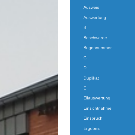
Ausweis
Auswertung
B
Beschwerde
Bogennummer
C
D
Duplikat
E
Eilauswertung
Einsichtnahme
Einspruch
Ergebnis