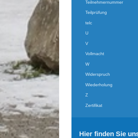
Teilnehmernummer
Teilprüfung
telc
U
V
Vollmacht
W
Widerspruch
Wiederholung
Z
Zertifikat
Hier finden Sie un