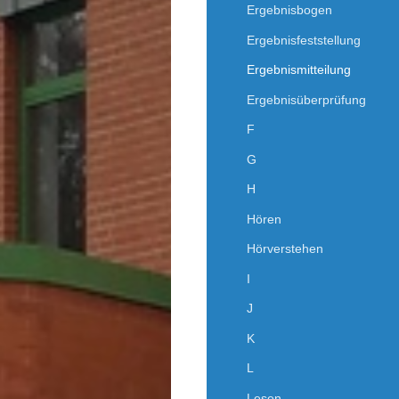
Ergebnisbogen
Ergebnisfeststellung
Ergebnismitteilung
Ergebnisüberprüfung
F
G
H
Hören
Hörverstehen
I
J
K
L
Lesen