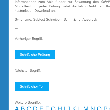
Informationen zum Ablauf oder zur Bewertung des
Schri
Modelltest. Zu jeder Püfung bietet die telc gGmbH auf I
kostenlosen Download an.
Synonyme
: Subtest Schreiben, Schriftlicher Ausdruck
---
Vorheriger Begriff:
Schriftliche Prüfung
Nächster Begriff:
Schriftlicher Teil
Weitere Begriffe:
A
B
C
D
E
F
G
H
I
J
K
L
M
N
O
P