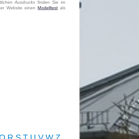
ftlichen Ausdrucks
finden Sie im
hrer Website einen
Modelltest
als
Q
R
S
T
U
V
W
Z