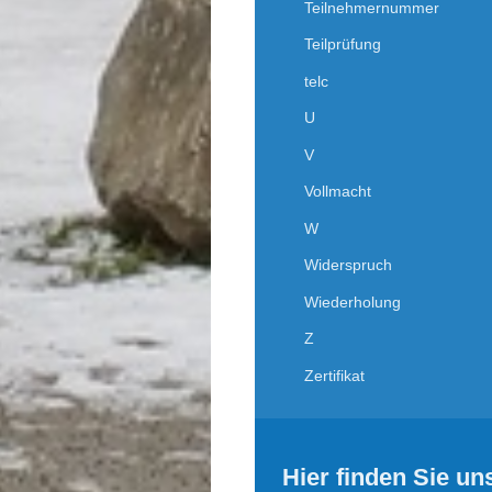
Teilnehmernummer
Teilprüfung
telc
U
V
Vollmacht
W
Widerspruch
Wiederholung
Z
Zertifikat
Hier finden Sie un