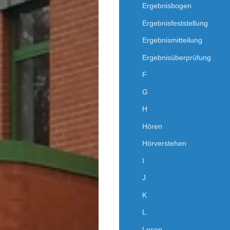
Ergebnisbogen
Ergebnisfeststellung
Ergebnismitteilung
Ergebnisüberprüfung
F
G
H
Hören
Hörverstehen
I
J
K
L
Lesen