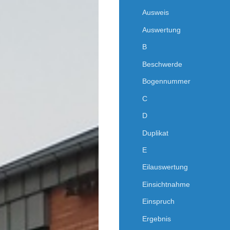
Ausweis
Auswertung
B
Beschwerde
Bogennummer
C
D
Duplikat
E
Eilauswertung
Einsichtnahme
Einspruch
Ergebnis