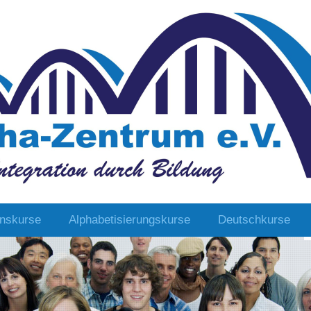
onskurse
Alphabetisierungskurse
Deutschkurse