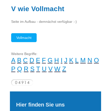
V wie Vollmacht
Seite im Aufbau - demnächst verfügbar :-)
Vollmacht
Weitere Begriffe:
A
B
C
D
E
F
G
H
I
J
K
L
M
N
O
P
Q
R
S
T
U
V
W
Z
Hier finden Sie uns