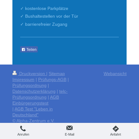
✓ kostenlose Parkplätze
✓ Bushaltestellen vor der Tür
✓ barrierefreier Zugang
Teilen
Druckversion
|
Sitemap
Webansicht
Impressum
|
Prüfungs-AGB
|
Prüfungsordnung
|
Datenschutzerklärung
|
telc-
Prüfungsordnung
|
AGB
Einbürgerungstest
|
AGB Test "Leben in
Deutschland"
© Alpha-Zentrum e.V.
Anrufen
E-Mail
Anfahrt