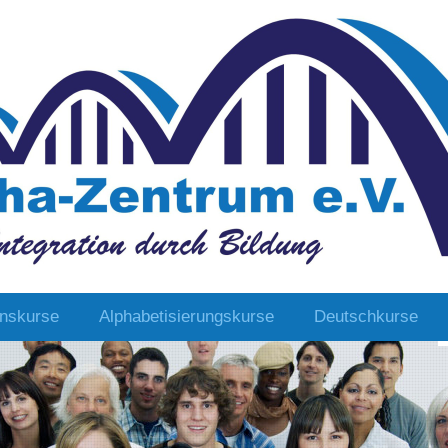
onskurse
Alphabetisierungskurse
Deutschkurse