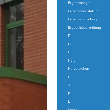
Ergebnisbogen
Ergebnisfeststellung
Ergebnismitteilung
Ergebnisüberprüfung
F
G
H
Hören
Hörverstehen
I
J
K
L
Lesen