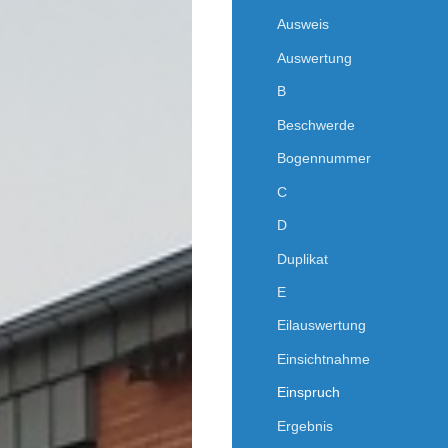
Ausweis
Auswertung
B
Beschwerde
Bogennummer
C
D
Duplikat
E
Eilauswertung
Einsichtnahme
Einspruch
Ergebnis