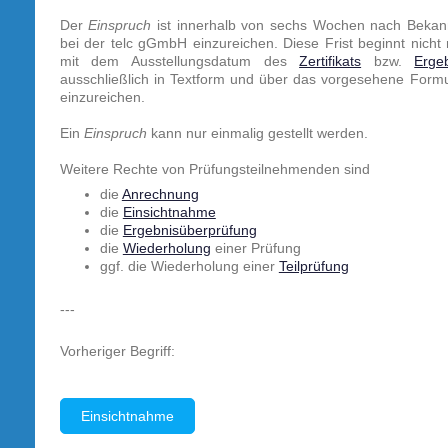
Der
Einspruch
ist innerhalb von sechs Wochen nach Beka
bei der telc gGmbH einzureichen. Diese Frist beginnt nich
mit dem Ausstellungsdatum des
Zertifikats
bzw.
Erge
ausschließlich in Textform und über das vorgesehene Form
einzureichen.
Ein
Einspruch
kann nur einmalig gestellt werden.
Weitere Rechte von Prüfungsteilnehmenden sind
die
Anrechnung
die
Einsichtnahme
die
Ergebnisüberprüfung
die
Wiederholung
einer Prüfung
ggf. die Wiederholung einer
Teilprüfung
---
Vorheriger Begriff:
Einsichtnahme