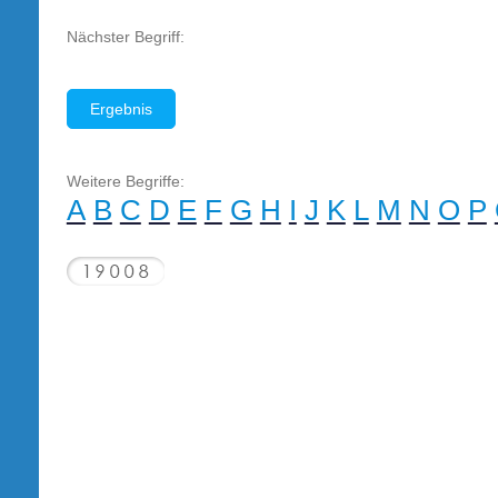
Nächster Begriff:
Ergebnis
Weitere Begriffe:
A
B
C
D
E
F
G
H
I
J
K
L
M
N
O
P