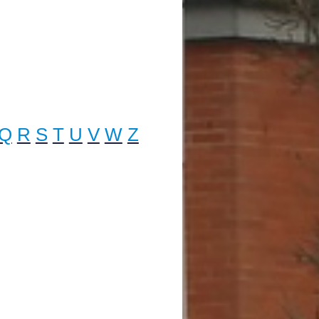
Q
R
S
T
U
V
W
Z