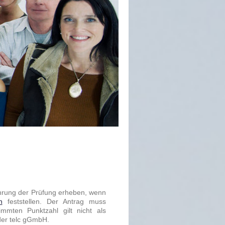
rung der Prüfung erheben, wenn
n
feststellen. Der Antrag muss
mmten Punktzahl gilt nicht als
der telc gGmbH.