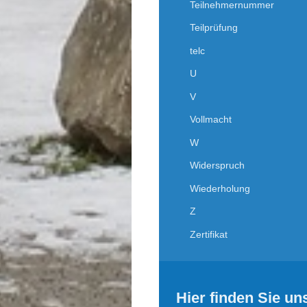
Teilnehmernummer
Teilprüfung
telc
U
V
Vollmacht
W
Widerspruch
Wiederholung
Z
Zertifikat
Hier finden Sie un